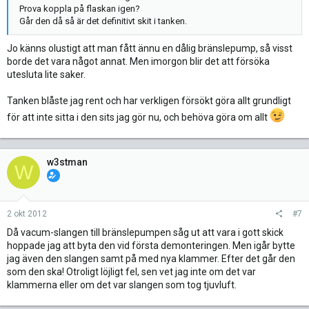
Prova koppla på flaskan igen?
Går den då så är det definitivt skit i tanken.
Jo känns olustigt att man fått ännu en dålig bränslepump, så visst
borde det vara något annat. Men imorgon blir det att försöka
utesluta lite saker.
Tanken blåste jag rent och har verkligen försökt göra allt grundligt
för att inte sitta i den sits jag gör nu, och behöva göra om allt
w3stman
W
2 okt 2012
#7
Då vacum-slangen till bränslepumpen såg ut att vara i gott skick
hoppade jag att byta den vid första demonteringen. Men igår bytte
jag även den slangen samt på med nya klammer. Efter det går den
som den ska! Otroligt löjligt fel, sen vet jag inte om det var
klammerna eller om det var slangen som tog tjuvluft.