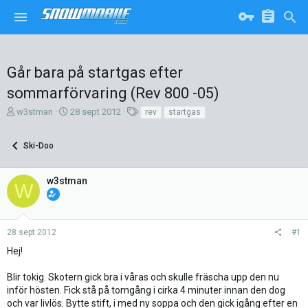
Går bara på startgas efter
sommarförvaring (Rev 800 -05)
T
S
T
w3stman
28 sept 2012
rev
startgas
r
t
a
å
a
g
Ski-Doo
d
r
g
s
t
a
k
d
r
w3stman
W
a
a
p
t
a
u
r
m
28 sept 2012
#1
e
Hej!
Blir tokig. Skotern gick bra i våras och skulle fräscha upp den nu
inför hösten. Fick stå på tomgång i cirka 4 minuter innan den dog
och var livlös. Bytte stift, i med ny soppa och den gick igång efter en