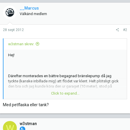
__Marcus
Välkänd medlem
28 sept 2012
#2
w3stman skrev:
Hej!
Därefter monterades en bättre begagnad bränslepump då jag
tyckte (kanske inbillade mig) att flödet var klent. Helt plötsligt gick
den bra och jag kunde köra den ur garaget (10 meter), stod på
tomgång i 5 minuter tills den dog. Nu är den lika död igen och går
Click to expand...
bara på startgas:mad2:
Med petflaska eller tank?
w3stman
W