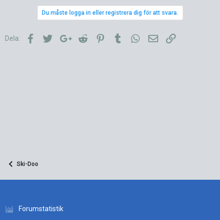
Du måste logga in eller registrera dig för att svara.
Facebook
Twitter
Google+
Reddit
Pinterest
Tumblr
WhatsApp
E-post
Länk
Dela:
Ski-Doo
Forumstatistik