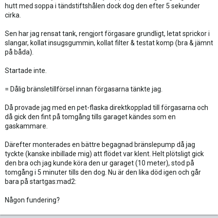
hutt med soppa i tändstiftshålen dock dog den efter 5 sekunder
cirka.
Sen har jag rensat tank, rengjort förgasare grundligt, letat sprickor i
slangar, kollat insugsgummin, kollat filter & testat komp (bra & jämnt
på båda).
Startade inte.
= Dålig bränsletillförsel innan förgasarna tänkte jag.
Då provade jag med en pet-flaska direktkopplad till förgasarna och
då gick den fint på tomgång tills garaget kändes som en
gaskammare.
Därefter monterades en bättre begagnad bränslepump då jag
tyckte (kanske inbillade mig) att flödet var klent. Helt plötsligt gick
den bra och jag kunde köra den ur garaget (10 meter), stod på
tomgång i 5 minuter tills den dog. Nu är den lika död igen och går
bara på startgas:mad2:
Någon fundering?