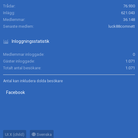
Trådar
76.930
Inlägg
621.043
Medlemmar
36.148
Senaste medlem
luck88comnett
Inloggningsstatistik
Medlemmar inloggade
0
Gäster inloggade
1.071
Totalt antal besökare
1.071
Antal kan inkludera dolda besökare
Facebook
UI.X (child)
Svenska