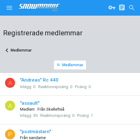
Registrerade medlemmar
Medlemmar
Medlemmar
"Andreas" Rc 440
A
Inlägg
0
Reaktionspoäng
0
Poäng
0
"assault"
A
Medlem
·
Från
Skellefteå
Inlägg
30
Reaktionspoäng
0
Poäng
1
"postmästarn"
P
Från
sandarne