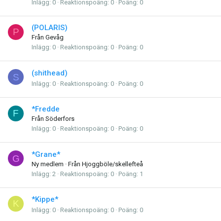
Inlägg
0
Reaktionspoäng
0
Poäng
0
(POLARIS)
P
Från
Gevåg
Inlägg
0
Reaktionspoäng
0
Poäng
0
(shithead)
S
Inlägg
0
Reaktionspoäng
0
Poäng
0
*Fredde
F
Från
Söderfors
Inlägg
0
Reaktionspoäng
0
Poäng
0
*Grane*
G
Ny medlem
·
Från
Hjoggböle/skellefteå
Inlägg
2
Reaktionspoäng
0
Poäng
1
*Kippe*
K
Inlägg
0
Reaktionspoäng
0
Poäng
0