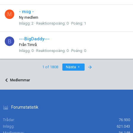
- msg -
M
Ny medlem
Inlägg
2
Reaktionspoäng
0
Poäng
1
---BigDaddy---
B
Från
Timrå
Inlägg
0
Reaktionspoäng
0
Poäng
0
Last
1 of 1808
Nästa
Medlemmar
Forumstatistik
Trådar
76.930
Inlägg
621.043
Medlemmar
36.148