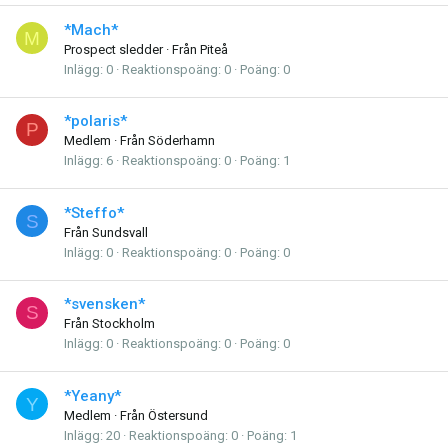
*Mach*
M
Prospect sledder
·
Från
Piteå
Inlägg
0
Reaktionspoäng
0
Poäng
0
*polaris*
P
Medlem
·
Från
Söderhamn
Inlägg
6
Reaktionspoäng
0
Poäng
1
*Steffo*
S
Från
Sundsvall
Inlägg
0
Reaktionspoäng
0
Poäng
0
*svensken*
S
Från
Stockholm
Inlägg
0
Reaktionspoäng
0
Poäng
0
*Yeany*
Y
Medlem
·
Från
Östersund
Inlägg
20
Reaktionspoäng
0
Poäng
1