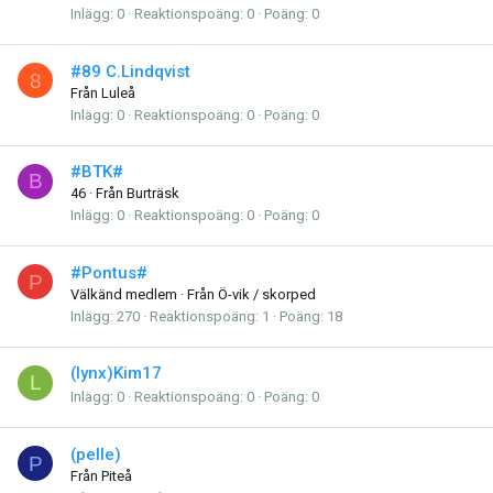
Inlägg
0
Reaktionspoäng
0
Poäng
0
#89 C.Lindqvist
8
Från
Luleå
Inlägg
0
Reaktionspoäng
0
Poäng
0
#BTK#
B
46
·
Från
Burträsk
Inlägg
0
Reaktionspoäng
0
Poäng
0
#Pontus#
P
Välkänd medlem
·
Från
Ö-vik / skorped
Inlägg
270
Reaktionspoäng
1
Poäng
18
(lynx)Kim17
L
Inlägg
0
Reaktionspoäng
0
Poäng
0
(pelle)
P
Från
Piteå