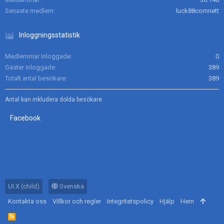
Senaste medlem
luck88comnett
Inloggningsstatistik
Medlemmar inloggade
0
Gäster inloggade
389
Totalt antal besökare
389
Antal kan inkludera dolda besökare
Facebook
UI.X (child)
Svenska
Kontakta oss
Villkor och regler
Integritetspolicy
Hjälp
Hem
R
S