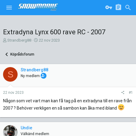
Extradyna Lynx 600 rave RC - 2007
T
S
Strandberg88
22 nov 2023
r
t
å
a
Köprådsforum
d
r
s
t
k
d
Strandberg88
S
a
a
Ny medlem
p
t
a
u
r
m
22 nov 2023
#1
e
Någon som vet vart man kan få tag på en extradyna till en rave från
2007 ? Behöver verkligen en så sambon kan åka med ibland
Undie
Välkänd medlem