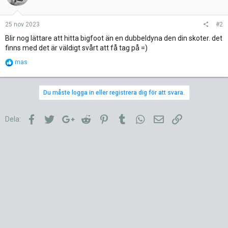
25 nov 2023
#2
Blir nog lättare att hitta bigfoot än en dubbeldyna den din skoter. det
finns med det är väldigt svårt att få tag på =)
R
mas
e
a
c
Du måste logga in eller registrera dig för att svara.
t
i
o
Facebook
Twitter
Google+
Reddit
Pinterest
Tumblr
WhatsApp
E-post
Länk
Dela:
n
s
: