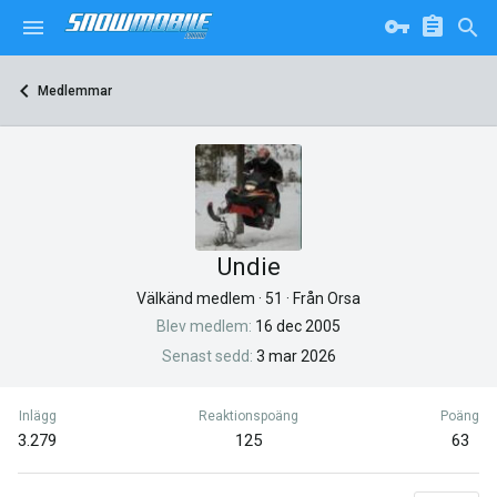
Medlemmar
Undie
Välkänd medlem
·
51
·
Från
Orsa
Blev medlem
16 dec 2005
Senast sedd
3 mar 2026
Inlägg
Reaktionspoäng
Poäng
3.279
125
63