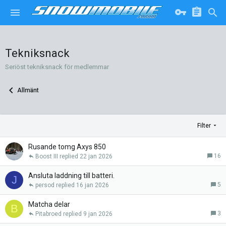
Tekniksnack
Seriöst tekniksnack för medlemmar
Allmänt
Filter
Rusande tomg Axys 850
16
Boost III
22 jan 2026
Ansluta laddning till batteri.
J
5
persod
16 jan 2026
Matcha delar
B
3
Pitabroed
9 jan 2026