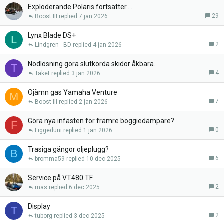
Exploderande Polaris fortsätter.....
29
Boost III
7 jan 2026
Lynx Blade DS+
L
2
Lindgren - BD
4 jan 2026
Nödlösning göra slutkörda skidor åkbara.
T
4
Taket
3 jan 2026
Ojämn gas Yamaha Venture
M
7
Boost III
2 jan 2026
Göra nya infästen för främre boggiedämpare?
F
0
Figgeduni
1 jan 2026
Trasiga gängor oljeplugg?
B
6
bromma59
10 dec 2025
Service på VT480 TF
2
mas
6 dec 2025
Display
T
2
tuborg
3 dec 2025