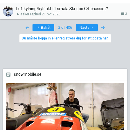
Luftkylning/kylfläkt till smala Ski-doo G4-chassiet?
3
asker
21 okt 2025
First
Last
Bakåt
2 of 406
Nästa
Du måste logga in eller registrera dig för att posta här.
snowmobile.se