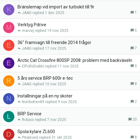
Bränslemap vid import av turbokit till 9r
K
1
JAAG
1 dec 2025
Verktyg Pdrive
M
5
marvej
19 nov 2025
36" framvagn till freeride 2014 frågor
E
7
JAAG
17 nov 2025
Arctic Cat Crossfire 800SP 2008: problem med backväxeln
E
0
ElPolloDiablo
11 nov 2025
5 års service BRP 600r e-tec
R
8
JAAG
10 nov 2025
Inställningar på en ny skoter
N
2
Norrbotten89
9 nov 2025
BRP Service
L
20
Rotaxx
7 nov 2025
Spola kylare ZL600
D
8
Pitabroed
31 okt 2025