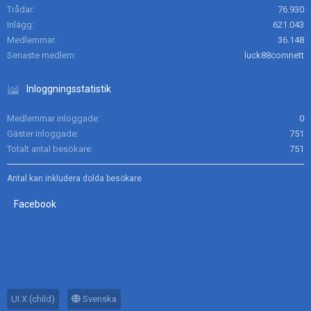
Trådar
76.930
Inlägg
621.043
Medlemmar
36.148
Senaste medlem
luck88comnett
Inloggningsstatistik
Medlemmar inloggade
0
Gäster inloggade
751
Totalt antal besökare
751
Antal kan inkludera dolda besökare
Facebook
UI.X (child)
Svenska