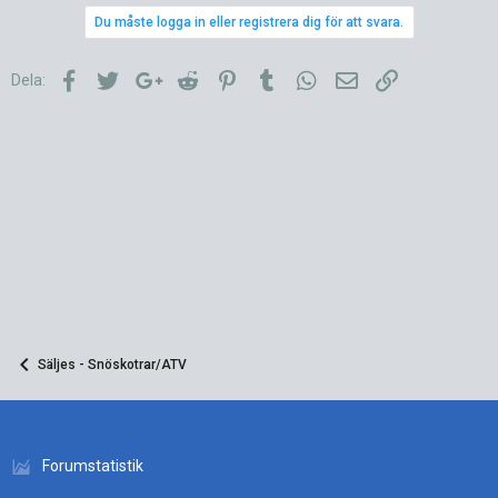
Du måste logga in eller registrera dig för att svara.
Facebook
Twitter
Google+
Reddit
Pinterest
Tumblr
WhatsApp
E-post
Länk
Dela:
Säljes - Snöskotrar/ATV
Forumstatistik