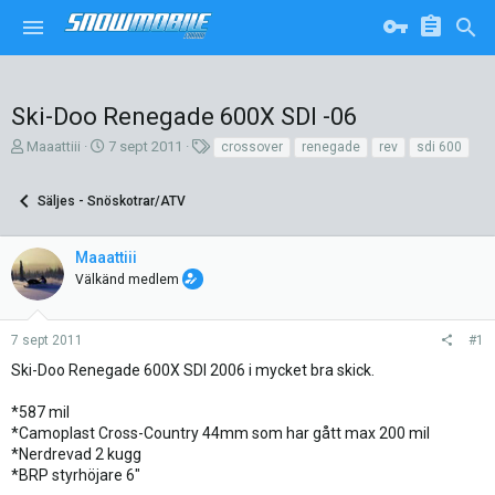
Ski-Doo Renegade 600X SDI -06
T
S
T
Maaattiii
7 sept 2011
crossover
renegade
rev
sdi 600
r
t
a
å
a
g
Säljes - Snöskotrar/ATV
d
r
g
s
t
a
k
d
r
Maaattiii
a
a
Välkänd medlem
p
t
a
u
r
m
7 sept 2011
#1
e
Ski-Doo Renegade 600X SDI 2006 i mycket bra skick.
*587 mil
*Camoplast Cross-Country 44mm som har gått max 200 mil
*Nerdrevad 2 kugg
*BRP styrhöjare 6"