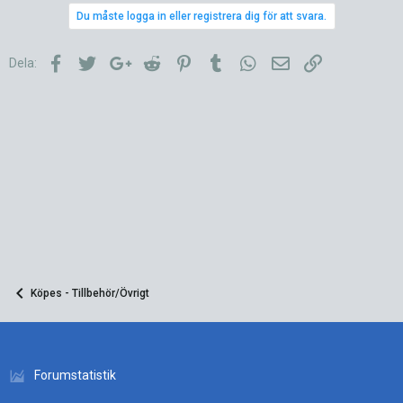
Du måste logga in eller registrera dig för att svara.
Facebook
Twitter
Google+
Reddit
Pinterest
Tumblr
WhatsApp
E-post
Länk
Dela:
Köpes - Tillbehör/Övrigt
Forumstatistik