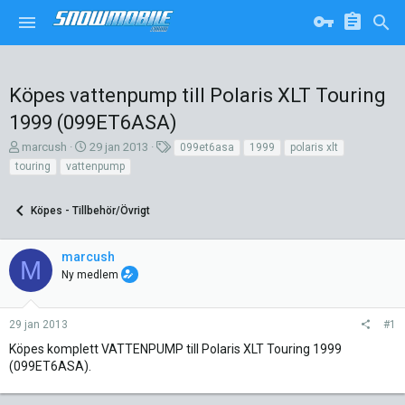
Köpes vattenpump till Polaris XLT Touring
1999 (099ET6ASA)
T
S
T
marcush
29 jan 2013
099et6asa
1999
polaris xlt
r
t
a
touring
vattenpump
å
a
g
d
r
g
s
Köpes - Tillbehör/Övrigt
t
a
k
d
r
a
a
marcush
p
t
M
Ny medlem
a
u
r
m
e
29 jan 2013
#1
Köpes komplett VATTENPUMP till Polaris XLT Touring 1999
(099ET6ASA).