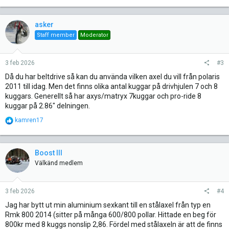
a
c
t
asker
i
Staff member
Moderator
o
n
s
3 feb 2026
#3
:
Då du har beltdrive så kan du använda vilken axel du vill från polaris
2011 till idag. Men det finns olika antal kuggar på drivhjulen 7 och 8
kuggars. Generellt så har axys/matryx 7kuggar och pro-ride 8
kuggar på 2.86" delningen.
R
kamren17
e
a
c
t
Boost III
i
Välkänd medlem
o
n
s
3 feb 2026
#4
:
Jag har bytt ut min aluminium sexkant till en stålaxel från typ en
Rmk 800 2014 (sitter på många 600/800 pollar. Hittade en beg för
800kr med 8 kuggs nonslip 2,86. Fördel med stålaxeln är att de finns