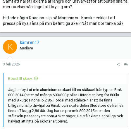
Samt att hållet i axlarna är längre och ursvarvat för att bulten ska få
mer rörelsemån. Inget att bry sig om?
Hittade några Raad no-slip på Montinix nu. Kanske enklast att
pressa på nya såna på min befintliga axel? Nåt man bör tänka på?
kamren17
K
Medlem
3 feb 2026
#6
Boost III skrev:
Jag har bytt ut min aluminium sexkant till en stålaxel från typ en Rmk
800 2014 (sitter på många 600/800 pollar. Hittade en beg för 800kr
med 8 kuggs nonslip 2,86. Fördel med stålaxeln är att de finns
billiga nonslip drivhjul på Rinab och skoterdelen Sledstore de kan ev
finnas 7 kugg 2,86 där. Jag har en pro rmk 800 2015 men den
stålaxeln passar nyare som Asker säger. De stålaxlarna är billiga och
halvlätt att hitta på skrotar alt privat.