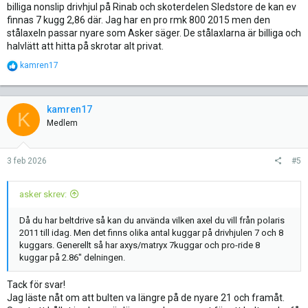
billiga nonslip drivhjul på Rinab och skoterdelen Sledstore de kan ev
finnas 7 kugg 2,86 där. Jag har en pro rmk 800 2015 men den
stålaxeln passar nyare som Asker säger. De stålaxlarna är billiga och
halvlätt att hitta på skrotar alt privat.
R
kamren17
e
a
c
t
kamren17
K
i
Medlem
o
n
s
3 feb 2026
#5
:
asker skrev:
Då du har beltdrive så kan du använda vilken axel du vill från polaris
2011 till idag. Men det finns olika antal kuggar på drivhjulen 7 och 8
kuggars. Generellt så har axys/matryx 7kuggar och pro-ride 8
kuggar på 2.86" delningen.
Tack för svar!
Jag läste nåt om att bulten va längre på de nyare 21 och framåt.