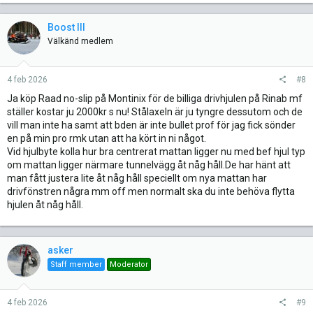
Boost III
Välkänd medlem
4 feb 2026
#8
Ja köp Raad no-slip på Montinix för de billiga drivhjulen på Rinab mf
ställer kostar ju 2000kr s nu! Stålaxeln är ju tyngre dessutom och de
vill man inte ha samt att bden är inte bullet prof för jag fick sönder
en på min pro rmk utan att ha kört in ni något.
Vid hjulbyte kolla hur bra centrerat mattan ligger nu med bef hjul typ
om mattan ligger närmare tunnelvägg åt någ håll.De har hänt att
man fått justera lite åt någ håll speciellt om nya mattan har
drivfönstren några mm off men normalt ska du inte behöva flytta
hjulen åt någ håll.
asker
Staff member
Moderator
4 feb 2026
#9