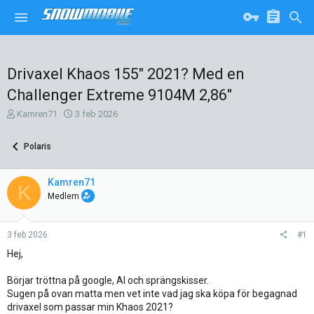
Drivaxel Khaos 155" 2021? Med en
Challenger Extreme 9104M 2,86"
T
S
Kamren71
3 feb 2026
r
t
å
a
Polaris
d
r
s
t
k
d
Kamren71
K
a
a
Medlem
p
t
a
u
r
m
3 feb 2026
#1
e
Hej,
Börjar tröttna på google, AI och sprängskisser.
Sugen på ovan matta men vet inte vad jag ska köpa för begagnad
drivaxel som passar min Khaos 2021?