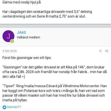
Gärna med noslip hjul på.
Har i dagsläget den sexkantiga drivaxeln med 3,5" delning
centerdrivning och en Serie 8 matta 2,75" som är slut.
JAAG
J
Välkänd medlem
3 feb 2026
#2
Först lite gissningar sen ett tips.
"Gissningen" när det gäller drivaxel är att Kika på 146", dom brukar
ofta vara 2,86. 2024 och framåt har nonslip från fabrik... min har då
det i alla fall =)
"Tipset": Ring/maila/messa Edvard på Vilhelmina Motorcenter. Han
har byggt om Polarisar kors och tvärs i många år, han vet vad som
passar till vilken maskin och han har med lite tur både drivaxel och
matta på hyllan.
R
Kamren71
e