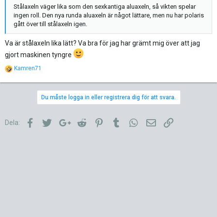
Stålaxeln väger lika som den sexkantiga aluaxeln, så vikten spelar
ingen roll. Den nya runda aluaxeln är något lättare, men nu har polaris
gått över till stålaxeln igen.
Va är stålaxeln lika lätt? Va bra för jag har grämt mig över att jag
gjort maskinen tyngre
R
Kamren71
e
a
c
Du måste logga in eller registrera dig för att svara.
t
i
o
Facebook
Twitter
Google+
Reddit
Pinterest
Tumblr
WhatsApp
E-post
Länk
Dela:
n
s
: