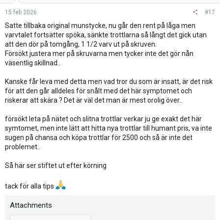
15 feb 2026
#17
Satte tillbaka original munstycke, nu går den rent på låga men
varvtalet fortsätter spöka, sänkte trottlarna så långt det gick utan
att den dör på tomgång, 1 1/2 varv ut på skruven.
Försökt justera mer på skruvarna men tycker inte det gör nån
väsentlig skillnad..
Kanske får leva med detta men vad tror du som är insatt, är det risk
för att den går alldeles för snålt med det här symptomet och
riskerar att skära ? Det är väl det man är mest orolig över..
försökt leta på nätet och slitna trottlar verkar ju ge exakt det här
symtomet, men inte lätt att hitta nya trottlar till humant pris, va inte
sugen på chansa och köpa trottlar för 2500 och så är inte det
problemet..
Så här ser stiftet ut efter körning
tack för alla tips
Attachments