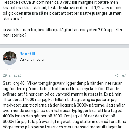
Testade skruva ut dom mer, ca 3 varv, blir marginellt bättre men
knappt märkbar skillnad, testade skruva in dom till 1/2 varv ut och
då gick den inte bra så helt klart att det blir bättre ju längre ut man
skruvar iaf.
ja vad ska man tro, beställa nya lågfartsmunstycken ? Gå upp eller
ner i storlek ?
Boost III
Välkänd medlem
29 jan 2026
#7
Sätt i org 40 . Vilket tomgångsvarv ligger den på när den inte rusar
jag funderar på om du höjt trottlarna lite väl mycketr för då är de
svårare att få ner dem på de varvtaöl manm justerat in. Ex på min
Thundercat 1000 när jag kör hillclimb dragracing så justarar jag
medvetet upp trottlarna så den ligger på 3000v på tomg. Jag snålar
även ner de som går så den halvrusar typ ligger kvar ett bra tag på
4000v innan den går ner på 3000. Om jag vill få ner den fort på
3000v får jag feta på ovanligt mycket. Jag ställer in den så för att ha
högre temp på piporna i start och mer urrensad motor tillslaget är