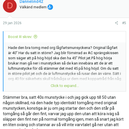
t
Dannelind42
D
i
Välkänd medlem
o
n
s
29 jan 2026
#5
:
Boost III skrev:
Hade den bra tomg med org lågfartsmunsyckena? Original lågfart
är 40" Har du satt in större? Jag blir förrvirrad av AC sprängskissen
som säger att på hög höjd ska den ha 45" Pilot jet.På hög hörja
brukar man gå ner i munstycken så de kan innebära att de är ett
luftmunstycke för då stämmer det med 45 på hög höjd. Om du satt
in större pilot jet och de är luftmunstycke så rusar den än värre. Sätt i
org 40 för säkerhets skull trådsåga ur dem med koppartråd från någ
kabel och vecka den så den river bra.
Click to expand...
6505-047 Pilot Jet 40 de är för havsnivå men de brukar gå köra här i
fjällen också man får skruva in bränsleskruvarna lite.
Stämmer bra, satt 40s munstycke i och jag gick upp till 50 utan
Men prova skruva ut bränsleskruvarna 3-4 varv bara för test. Jag har
någon skillnad, nä den hade typ identiskt tomgång med original
dem utskruvad så mycket iblad d¨jag inte orkat byta till störrew
munstycken, konstiga är ju om jag startar den och den står på
lågfart men någonstanns runt 3-3,5 v är de risk att de vibrerar löd.På
tomgång så går den fint, varvar jag upp den utan att köra iväg så
den typen av bränsleskruv sätter jag fast ett gummiband eller svag
släpper den fint ner på normal tomgång igen, men så snart jag kört
fjäder till något lämpligt fästre i sidled då lossnar de inte.
en liten sväng och stannar av så vill inte varvtalet gå ner utan att
Annars får du kolla reedventilerna så de inte är sönder men de har