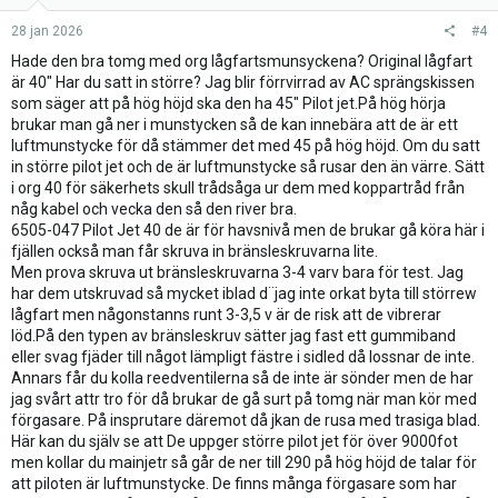
28 jan 2026
#4
Hade den bra tomg med org lågfartsmunsyckena? Original lågfart
är 40" Har du satt in större? Jag blir förrvirrad av AC sprängskissen
som säger att på hög höjd ska den ha 45" Pilot jet.På hög hörja
brukar man gå ner i munstycken så de kan innebära att de är ett
luftmunstycke för då stämmer det med 45 på hög höjd. Om du satt
in större pilot jet och de är luftmunstycke så rusar den än värre. Sätt
i org 40 för säkerhets skull trådsåga ur dem med koppartråd från
någ kabel och vecka den så den river bra.
6505-047 Pilot Jet 40 de är för havsnivå men de brukar gå köra här i
fjällen också man får skruva in bränsleskruvarna lite.
Men prova skruva ut bränsleskruvarna 3-4 varv bara för test. Jag
har dem utskruvad så mycket iblad d¨jag inte orkat byta till störrew
lågfart men någonstanns runt 3-3,5 v är de risk att de vibrerar
löd.På den typen av bränsleskruv sätter jag fast ett gummiband
eller svag fjäder till något lämpligt fästre i sidled då lossnar de inte.
Annars får du kolla reedventilerna så de inte är sönder men de har
jag svårt attr tro för då brukar de gå surt på tomg när man kör med
förgasare. På insprutare däremot då jkan de rusa med trasiga blad.
Här kan du själv se att De uppger större pilot jet för över 9000fot
men kollar du mainjetr så går de ner till 290 på hög höjd de talar för
att piloten är luftmunstycke. De finns många förgasare som har