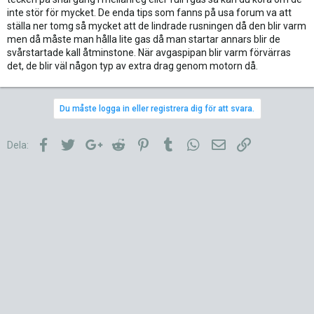
inte stör för mycket. De enda tips som fanns på usa forum va att
ställa ner tomg så mycket att de lindrade rusningen då den blir varm
men då måste man hålla lite gas då man startar annars blir de
svårstartade kall åtminstone. När avgaspipan blir varm förvärras
det, de blir väl någon typ av extra drag genom motorn då.
Du måste logga in eller registrera dig för att svara.
Facebook
Twitter
Google+
Reddit
Pinterest
Tumblr
WhatsApp
E-post
Länk
Dela: