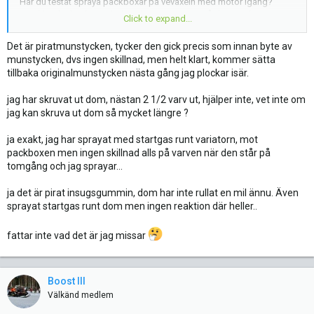
Har du testat spraya packboxar på vevaxeln med motor igång?
Bräcklen funkar bra och den ska inte reagera på det om de är tätt.
Click to expand...
Om du köpt nya pirat insugsgummin så kolla dem ofta för de håller
max en vinter eller bara 50-100 mil.
Det är piratmunstycken, tycker den gick precis som innan byte av
munstycken, dvs ingen skillnad, men helt klart, kommer sätta
tillbaka originalmunstycken nästa gång jag plockar isär.
jag har skruvat ut dom, nästan 2 1/2 varv ut, hjälper inte, vet inte om
jag kan skruva ut dom så mycket längre ?
ja exakt, jag har sprayat med startgas runt variatorn, mot
packboxen men ingen skillnad alls på varven när den står på
tomgång och jag sprayar…
ja det är pirat insugsgummin, dom har inte rullat en mil ännu. Även
sprayat startgas runt dom men ingen reaktion där heller..
fattar inte vad det är jag missar
Boost III
Välkänd medlem