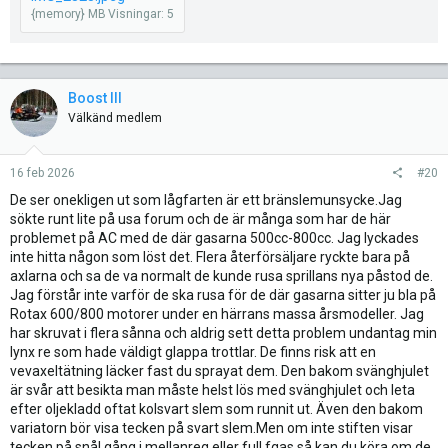
{memory} MB
Visningar: 5
Boost III
Välkänd medlem
16 feb 2026
#20
De ser onekligen ut som lågfarten är ett bränslemunsycke.Jag
sökte runt lite på usa forum och de är många som har de här
problemet på AC med de där gasarna 500cc-800cc. Jag lyckades
inte hitta någon som löst det. Flera återförsäljare ryckte bara på
axlarna och sa de va normalt de kunde rusa sprillans nya påstod de.
Jag förstår inte varför de ska rusa för de där gasarna sitter ju bla på
Rotax 600/800 motorer under en härrans massa årsmodeller. Jag
har skruvat i flera sånna och aldrig sett detta problem undantag min
lynx re som hade väldigt glappa trottlar. De finns risk att en
vevaxeltätning läcker fast du sprayat dem. Den bakom svänghjulet
är svår att besikta man måste helst lös med svänghjulet och leta
efter oljekladd oftat kolsvart slem som runnit ut. Även den bakom
variatorn bör visa tecken på svart slem.Men om inte stiften visar
tecken på snål gång i mellanreg eller full fgas så kan du köra om de