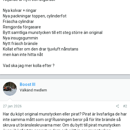
Nya kolvar + ringar
Nya packningar toppen, cylinderfot
Fräscha cylindrar
Rengjorda förgasare
Bytt samtliga munstycken till ett steg större än original
Nya insugsgummin
Nytt fräsch bränsle
Kollat efter om den drar tjuvluft nånstans
men kan inte hitta nåt
Vad ska jag mer kolla efter ?
Boost III
Välkänd medlem
27 jan 2026
#2
Har du köpt original munstycken eller pirat? Pirat är livsfarliga de har
inte samma mått som org! Rusningen beror på för lite bränsle så
skruva ut bränsleskruvarna mer. Om du bytt till pirat munstycken