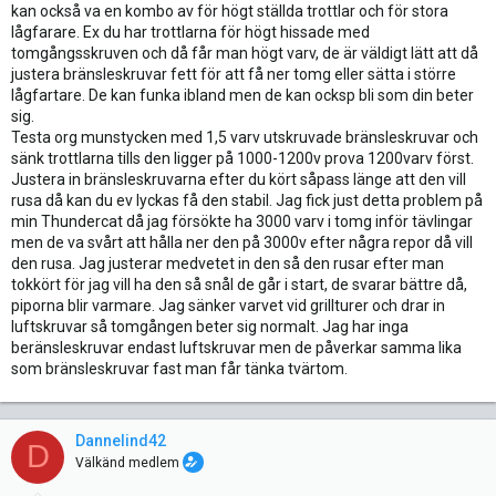
kan också va en kombo av för högt ställda trottlar och för stora
lågfarare. Ex du har trottlarna för högt hissade med
tomgångsskruven och då får man högt varv, de är väldigt lätt att då
justera bränsleskruvar fett för att få ner tomg eller sätta i större
lågfartare. De kan funka ibland men de kan ocksp bli som din beter
sig.
Testa org munstycken med 1,5 varv utskruvade bränsleskruvar och
sänk trottlarna tills den ligger på 1000-1200v prova 1200varv först.
Justera in bränsleskruvarna efter du kört såpass länge att den vill
rusa då kan du ev lyckas få den stabil. Jag fick just detta problem på
min Thundercat då jag försökte ha 3000 varv i tomg inför tävlingar
men de va svårt att hålla ner den på 3000v efter några repor då vill
den rusa. Jag justerar medvetet in den så den rusar efter man
tokkört för jag vill ha den så snål de går i start, de svarar bättre då,
piporna blir varmare. Jag sänker varvet vid grillturer och drar in
luftskruvar så tomgången beter sig normalt. Jag har inga
beränsleskruvar endast luftskruvar men de påverkar samma lika
som bränsleskruvar fast man får tänka tvärtom.
Dannelind42
D
Välkänd medlem