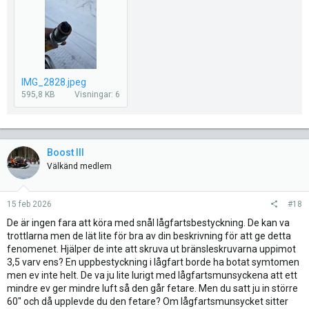
IMG_2828.jpeg
595,8 KB
Visningar: 6
Boost III
Välkänd medlem
15 feb 2026
#18
De är ingen fara att köra med snål lågfartsbestyckning. De kan va
trottlarna men de lät lite för bra av din beskrivning för att ge detta
fenomenet. Hjälper de inte att skruva ut bränsleskruvarna uppimot
3,5 varv ens? En uppbestyckning i lågfart borde ha botat symtomen
men ev inte helt. De va ju lite lurigt med lågfartsmunsyckena att ett
mindre ev ger mindre luft så den går fetare. Men du satt ju in större
60" och då upplevde du den fetare? Om lågfartsmunsycket sitter