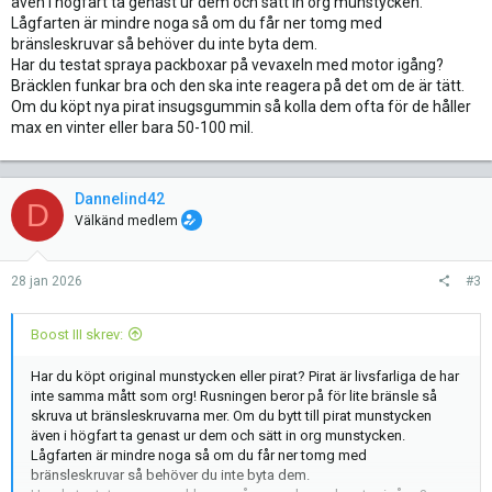
även i högfart ta genast ur dem och sätt in org munstycken.
Lågfarten är mindre noga så om du får ner tomg med
bränsleskruvar så behöver du inte byta dem.
Har du testat spraya packboxar på vevaxeln med motor igång?
Bräcklen funkar bra och den ska inte reagera på det om de är tätt.
Om du köpt nya pirat insugsgummin så kolla dem ofta för de håller
max en vinter eller bara 50-100 mil.
Dannelind42
D
Välkänd medlem
28 jan 2026
#3
Boost III skrev:
Har du köpt original munstycken eller pirat? Pirat är livsfarliga de har
inte samma mått som org! Rusningen beror på för lite bränsle så
skruva ut bränsleskruvarna mer. Om du bytt till pirat munstycken
även i högfart ta genast ur dem och sätt in org munstycken.
Lågfarten är mindre noga så om du får ner tomg med
bränsleskruvar så behöver du inte byta dem.