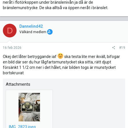
neråt i flotörkoppen under bränslenivån ja då är de
bränslemunstrycke. De ska alltså va öppen neråt i bränslet.
Dannelind42
D
Välkänd medlem
16 feb 2026
#19
Okej det låter betryggande iaf
ska testa lite mer ikväll, bifogar
en bild där ser du hur lågfartsmunstycket ska sitta, rätt djupt
försänkt 1 1/2 cm ner i det hålet, när bilden togs är munstycket
bortskruvat
Attachments
IMG_2823.jpeg