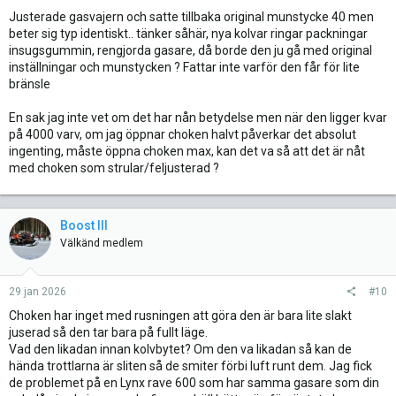
Justerade gasvajern och satte tillbaka original munstycke 40 men
beter sig typ identiskt.. tänker såhär, nya kolvar ringar packningar
insugsgummin, rengjorda gasare, då borde den ju gå med original
inställningar och munstycken ? Fattar inte varför den får för lite
bränsle
En sak jag inte vet om det har nån betydelse men när den ligger kvar
på 4000 varv, om jag öppnar choken halvt påverkar det absolut
ingenting, måste öppna choken max, kan det va så att det är nåt
med choken som strular/feljusterad ?
Boost III
Välkänd medlem
29 jan 2026
#10
Choken har inget med rusningen att göra den är bara lite slakt
juserad så den tar bara på fullt läge.
Vad den likadan innan kolvbytet? Om den va likadan så kan de
hända trottlarna är sliten så de smiter förbi luft runt dem. Jag fick
de problemet på en Lynx rave 600 som har samma gasare som din