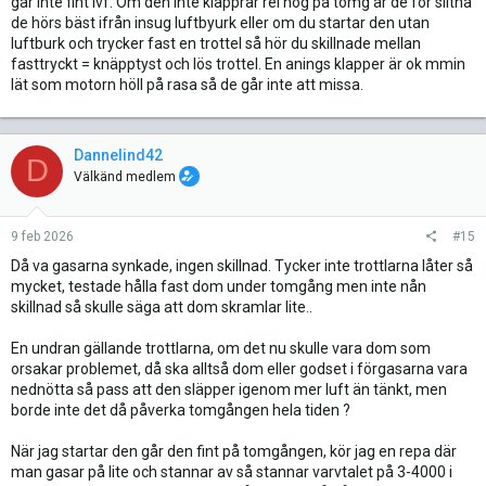
går inte fint ivf. Om den inte klapprar rel hög på tomg är de för slitna
de hörs bäst ifrån insug luftbyurk eller om du startar den utan
luftburk och trycker fast en trottel så hör du skillnade mellan
fasttryckt = knäpptyst och lös trottel. En anings klapper är ok mmin
lät som motorn höll på rasa så de går inte att missa.
Dannelind42
D
Välkänd medlem
9 feb 2026
#15
Då va gasarna synkade, ingen skillnad. Tycker inte trottlarna låter så
mycket, testade hålla fast dom under tomgång men inte nån
skillnad så skulle säga att dom skramlar lite..
En undran gällande trottlarna, om det nu skulle vara dom som
orsakar problemet, då ska alltså dom eller godset i förgasarna vara
nednötta så pass att den släpper igenom mer luft än tänkt, men
borde inte det då påverka tomgången hela tiden ?
När jag startar den går den fint på tomgången, kör jag en repa där
man gasar på lite och stannar av så stannar varvtalet på 3-4000 i