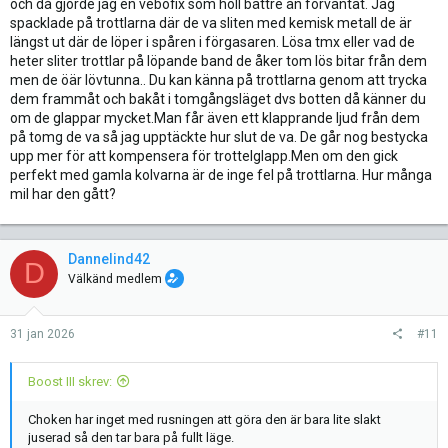
och då gjorde jag en vebofix som höll bättre än förväntat. Jag
spacklade på trottlarna där de va sliten med kemisk metall de är
längst ut där de löper i spåren i förgasaren. Lösa tmx eller vad de
heter sliter trottlar på löpande band de åker tom lös bitar från dem
men de öär lövtunna.. Du kan känna på trottlarna genom att trycka
dem frammåt och bakåt i tomgångsläget dvs botten då känner du
om de glappar mycket.Man får även ett klapprande ljud från dem
på tomg de va så jag upptäckte hur slut de va. De går nog bestycka
upp mer för att kompensera för trottelglapp.Men om den gick
perfekt med gamla kolvarna är de inge fel på trottlarna. Hur många
mil har den gått?
Dannelind42
D
Välkänd medlem
31 jan 2026
#11
Boost III skrev:
Choken har inget med rusningen att göra den är bara lite slakt
juserad så den tar bara på fullt läge.