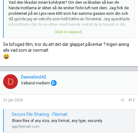
Vad den likadan innan kolvbytet? Om den va likadan så kan de
hända trottlarna är sliten så de smiter förbi luft runt dem. Jag fick de
problemet på en Lynx rave 600 som har samma gasare som din och
då gjorde jag en vebofix som höll bättre än förväntat. Jag spacklade
på trottlarna där de va sliten med kemisk metall de är längst ut där
de löper i spåren i förgasaren. Lösa tmx eller vad de heter sliter
Click to expand...
trottlar på löpande band de åker tom lös bitar från dem men de öär
lövtunna.. Du kan känna på trottlarna genom att trycka dem frammåt
Se bifogad film, tror du att det där glappet påverkar ? Ingen aning
och bakåt i tomgångsläget dvs botten då känner du om de glappar
alls vad som är normalt
mycket.Man får även ett klapprande ljud från dem på tomg de va så
jag upptäckte hur slut de va. De går nog bestycka upp mer för att
kompensera för trottelglapp.Men om den gick perfekt med gamla
kolvarna är de inge fel på trottlarna. Hur många mil har den gått?
Dannelind42
D
Välkänd medlem
31 jan 2026
#12
Secure File Sharing - Filemail
Share files of any size, any format, any type, securely
app.filemail.com