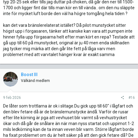
typ 20-25 sek eller tills jag duttar på choken, då går den ner till 1500-
1700 och ligger fint där tills man kör en till vända.. om den nu släppte
inte för mycket luft borde den väl ha högre tomgång hela tiden ?
kan det vara bränslerelaterat istället? Då pilot munstycket sitter
högst upp i förgasaren, tänker att kanske kan vara att pumpen inte
hinner fylla upp förgasarna helt efter man kört en repa? Testade att
gå upp till 60 på munstycket, original är ju 40 men enda skillnaden
jag tycker mig märka att den går lite fett på låga varv men
problemet med att varvtalet hänger kvar är exakt samma
Boost III
Välkänd medlem
9 feb 2026
#16
De låter som trottlarna är ok i slitage.Du gick upp till 60" i lågfart och
den blev fetare då är de bränslemunstycke ändå. Varför de rusar
efter lite körning är pga att vevhuset blir varmt så vevhustrycket
ökar och då går de snålare än när man nyss startat och uppimot 1-2
mils ledkörning kan de ta innan veven blir varm. Större lågfart borde
ha fixat problemet om du är helt säker på att den gick fetare då? De