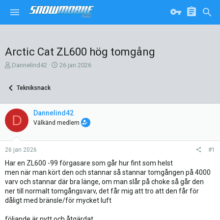
Arctic Cat ZL600 hög tomgång
T
S
Dannelind42
26 jan 2026
r
t
å
a
Tekniksnack
d
r
s
t
k
d
Dannelind42
D
a
a
Välkänd medlem
p
t
a
u
r
m
26 jan 2026
#1
e
Har en ZL600 -99 förgasare som går hur fint som helst
men när man kört den och stannar så stannar tomgången på 4000
varv och stannar där bra länge, om man slår på choke så går den
ner till normalt tomgångsvarv, det får mig att tro att den får för
dåligt med bränsle/för mycket luft
följande är nytt och åtgärdat