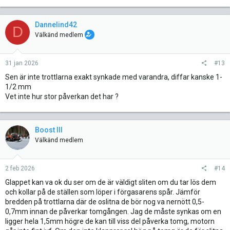
Dannelind42
D
Välkänd medlem
31 jan 2026
#13
Sen är inte trottlarna exakt synkade med varandra, diffar kanske 1-
1/2 mm
Vet inte hur stor påverkan det har ?
Boost III
Välkänd medlem
2 feb 2026
#14
Glappet kan va ok du ser om de är väldigt sliten om du tar lös dem
och kollar på de ställen som löper i förgasarens spår. Jämför
bredden på trottlarna där de oslitna de bör nog va nernött 0,5-
0,7mm innan de påverkar tomgången. Jag de måste synkas om en
ligger hela 1,5mm högre de kan till viss del påverka tomg, motorn