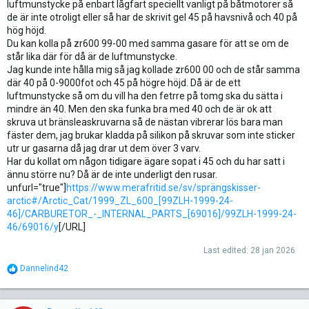
luftmunstycke på enbart lågfart speciellt vanligt på båtmotorer så
de är inte otroligt eller så har de skrivit gel 45 på havsnivå och 40 på
hög höjd.
Du kan kolla på zr600 99-00 med samma gasare för att se om de
står lika där för då är de luftmunstycke.
Jag kunde inte hålla mig så jag kollade zr600 00 och de står samma
där 40 på 0-9000fot och 45 på högre höjd. Då är de ett
luftmunstycke så om du vill ha den fetrre på tomg ska du sätta i
mindre än 40. Men den ska funka bra med 40 och de är ok att
skruva ut bränsleaskruvarna så de nästan vibrerar lös bara man
fäster dem, jag brukar kladda på silikon på skruvar som inte sticker
utr ur gasarna då jag drar ut dem över 3 varv.
Har du kollat om någon tidigare ägare sopat i 45 och du har satt i
ännu större nu? Då är de inte underligt den rusar.
unfurl="true"]
https://www.merafritid.se/sv/sprängskisser-
arctic#/Arctic_Cat/1999_ZL_600_[99ZLH-1999-24-
46]/CARBURETOR_-_INTERNAL_PARTS_[69016]/99ZLH-1999-24-
46/69016/y
[/URL]
Last edited:
28 jan 2026
R
Dannelind42
e
a
c