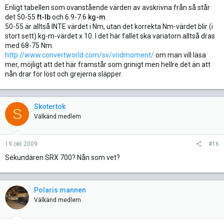
Enligt tabellen som ovanstående värden av avskrivna från så står
det 50-55
ft-lb
och 6.9-7.6
kg-m
.
50-55 är alltså INTE värdet i Nm, utan det korrekta Nm-värdet blir (i
stort sett) kg-m-värdet x 10. I det här fallet ska variatorn alltså dras
med 68-75 Nm.
http://www.convertworld.com/sv/vridmoment/
om man vill läsa
mer, möjligt att det här framstår som grinigt men hellre det än att
nån drar för löst och grejerna släpper.
Skotertok
S
Välkänd medlem
19 okt 2009
#16
Sekundären SRX 700? Nån som vet?
Polaris mannen
Välkänd medlem