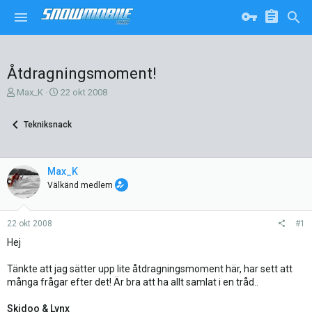
Åtdragningsmoment!
T
S
Max_K
22 okt 2008
r
t
å
a
Tekniksnack
d
r
s
t
k
d
a
a
Max_K
p
t
Välkänd medlem
a
u
r
m
e
22 okt 2008
#1
Hej
Tänkte att jag sätter upp lite åtdragningsmoment här, har sett att
många frågar efter det! Är bra att ha allt samlat i en tråd..
Skidoo & Lynx