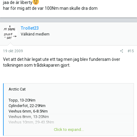
jaa de är liberty
har för mig att de var 100Nm man skulle dra dom
Trollet23
Välkänd medlem
19 okt 2009
#15
Vet att det här legat ute ett tag men jag blev fundersam över
tolkningen som trådskaparen gjort.
Arctic Cat
Topp, 13-20Nm
Cylinderfot, 22-29Nm
Vevhus 6mm, 6-8.5Nm
Vevhus 8mm, 13-20Nm
Vevhus 10mm, 29-43.5Nm
Svänghjul, 50-65Nm
Click to expand...
Variator, 50-55Nm