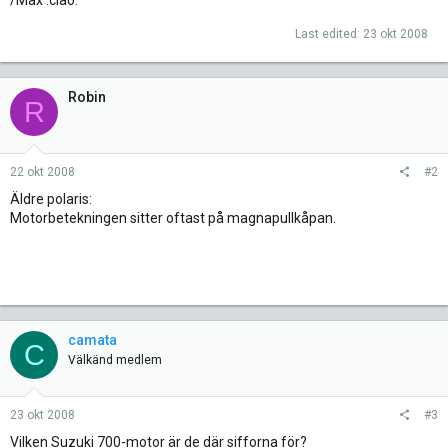
/Max :ciao:
Last edited:
23 okt 2008
Robin
R
22 okt 2008
#2
Äldre polaris:
Motorbetekningen sitter oftast på magnapullkåpan.
camata
C
Välkänd medlem
23 okt 2008
#3
Vilken Suzuki 700-motor är de där sifforna för?