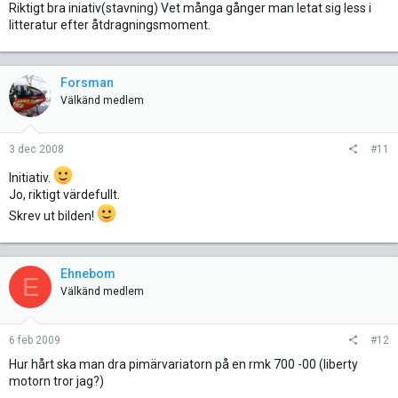
Riktigt bra iniativ(stavning) Vet många gånger man letat sig less i
litteratur efter åtdragningsmoment.
Forsman
Välkänd medlem
3 dec 2008
#11
Initiativ.
Jo, riktigt värdefullt.
Skrev ut bilden!
Ehnebom
E
Välkänd medlem
6 feb 2009
#12
Hur hårt ska man dra pimärvariatorn på en rmk 700 -00 (liberty
motorn tror jag?)