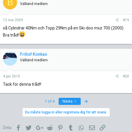
B
Välkänd medlem
12 nov 2009
#19
så Cylindrar 40Nm och Topp 29Nm på en Ski-doo mxz 700 (2000)
Bra tråd!
Fritiof Konkas
Välkänd medlem
4 jan 2010
#20
Tack för denna tråd!!
Last
1 of 4
Nästa
Du måste logga in eller registrera dig för att svara.
Facebook
Twitter
Google+
Reddit
Pinterest
Tumblr
WhatsApp
E-post
Länk
Dela: