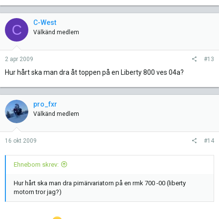
C-West
C
Välkänd medlem
2 apr 2009
#13
Hur hårt ska man dra åt toppen på en Liberty 800 ves 04a?
pro_fxr
Välkänd medlem
16 okt 2009
#14
Ehnebom skrev:
Hur hårt ska man dra pimärvariatorn på en rmk 700 -00 (liberty
motorn tror jag?)