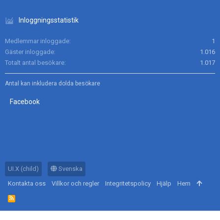
Inloggningsstatistik
Medlemmar inloggade
1
Gäster inloggade
1.016
Totalt antal besökare
1.017
Antal kan inkludera dolda besökare
Facebook
UI.X (child)
Svenska
Kontakta oss
Villkor och regler
Integritetspolicy
Hjälp
Hem
R
S
S