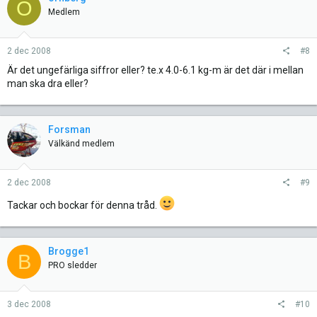
O
Medlem
2 dec 2008
#8
Är det ungefärliga siffror eller? te.x 4.0-6.1 kg-m är det där i mellan
man ska dra eller?
Forsman
Välkänd medlem
2 dec 2008
#9
Tackar och bockar för denna tråd.
Brogge1
B
PRO sledder
3 dec 2008
#10