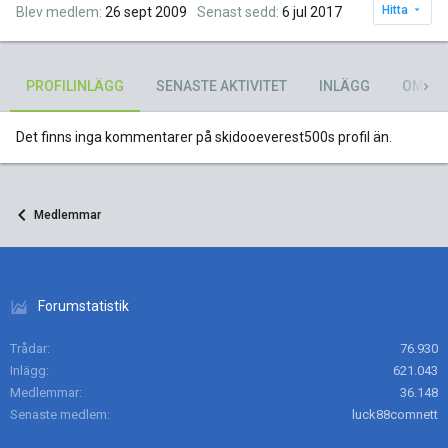
Hitta
Blev medlem
26 sept 2009
Senast sedd
6 jul 2017
PROFILINLÄGG
SENASTE AKTIVITET
INLÄGG
OM
Det finns inga kommentarer på skidooeverest500s profil än.
Medlemmar
Forumstatistik
Trådar
76.930
Inlägg
621.043
Medlemmar
36.148
Senaste medlem
luck88comnett