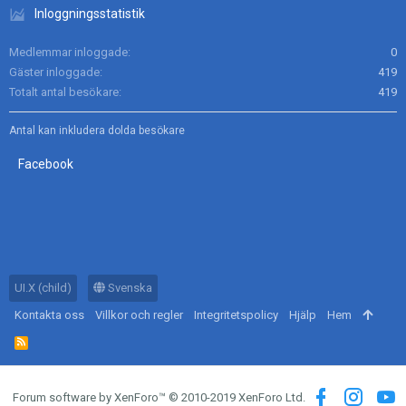
Inloggningsstatistik
Medlemmar inloggade
0
Gäster inloggade
419
Totalt antal besökare
419
Antal kan inkludera dolda besökare
Facebook
UI.X (child)
Svenska
Kontakta oss
Villkor och regler
Integritetspolicy
Hjälp
Hem
R
S
S
Forum software by XenForo™
© 2010-2019 XenForo Ltd.