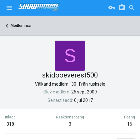
Medlemmar
S
skidooeverest500
Välkänd medlem
·
30
·
Från
rusksele
Blev medlem
26 sept 2009
Senast sedd
6 jul 2017
Inlägg
Reaktionspoäng
Poäng
318
3
16