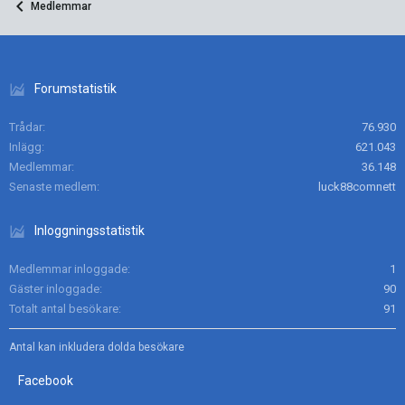
Medlemmar
Forumstatistik
Trådar
76.930
Inlägg
621.043
Medlemmar
36.148
Senaste medlem
luck88comnett
Inloggningsstatistik
Medlemmar inloggade
1
Gäster inloggade
90
Totalt antal besökare
91
Antal kan inkludera dolda besökare
Facebook