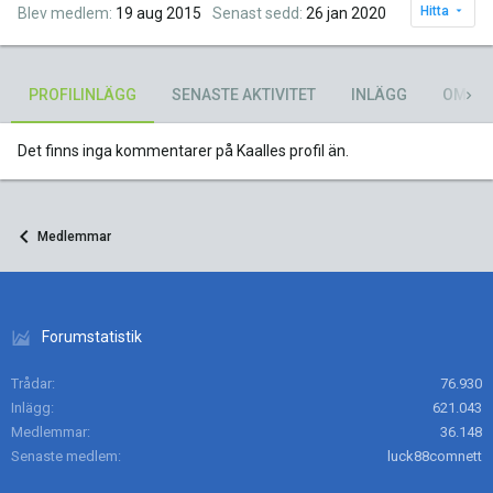
Hitta
Blev medlem
19 aug 2015
Senast sedd
26 jan 2020
PROFILINLÄGG
SENASTE AKTIVITET
INLÄGG
OM
Det finns inga kommentarer på Kaalles profil än.
Medlemmar
Forumstatistik
Trådar
76.930
Inlägg
621.043
Medlemmar
36.148
Senaste medlem
luck88comnett