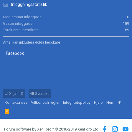
Inloggningsstatistik
Medlemmar inloggade
0
Gäster inloggade
189
Totalt antal besökare
189
Antal kan inkludera dolda besökare
Facebook
UI.X (child)
Svenska
Kontakta oss
Villkor och regler
Integritetspolicy
Hjälp
Hem
R
S
S
Forum software by XenForo™
© 2010-2019 XenForo Ltd.