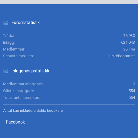
Forumstatistik
Trådar
76.930
Inlägg
621.043
Medlemmar
36.148
Senaste medlem
luck88comnett
Inloggningsstatistik
Medlemmar inloggade
0
Gäster inloggade
554
Totalt antal besökare
554
Antal kan inkludera dolda besökare
Facebook