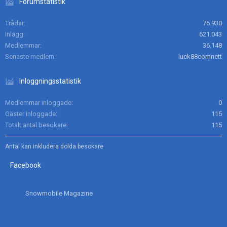
Forumstatistik
Trådar
76.930
Inlägg
621.043
Medlemmar
36.148
Senaste medlem
luck88comnett
Inloggningsstatistik
Medlemmar inloggade
0
Gäster inloggade
115
Totalt antal besökare
115
Antal kan inkludera dolda besökare
Facebook
Snowmobile Magazine