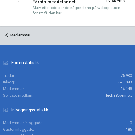
Första meddelandet
15 jan 2018
1
Skriv ett meddelande någonstans på webbplatsen
för att få den här.
Medlemmar
Forumstatistik
Trådar
76.930
Inlägg
621.043
Medlemmar
36.148
Senaste medlem
luck88comnett
Inloggningsstatistik
Medlemmar inloggade
0
Gäster inloggade
185