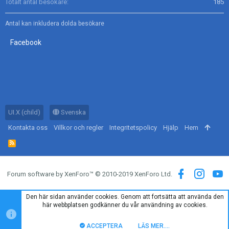
Totalt antal besökare
185
Antal kan inkludera dolda besökare
Facebook
UI.X (child)
Svenska
Kontakta oss
Villkor och regler
Integritetspolicy
Hjälp
Hem
R
S
S
Forum software by XenForo™
© 2010-2019 XenForo Ltd.
Den här sidan använder cookies. Genom att fortsätta att använda den
här webbplatsen godkänner du vår användning av cookies.
ACCEPTERA
LÄS MER.…