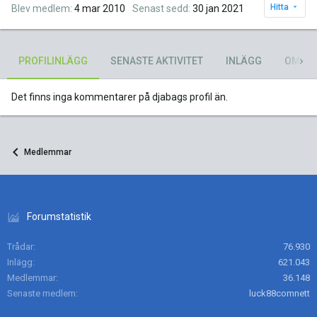
Hitta
Blev medlem
4 mar 2010
Senast sedd
30 jan 2021
PROFILINLÄGG
SENASTE AKTIVITET
INLÄGG
OM
Det finns inga kommentarer på djabags profil än.
Medlemmar
Forumstatistik
Trådar
76.930
Inlägg
621.043
Medlemmar
36.148
Senaste medlem
luck88comnett