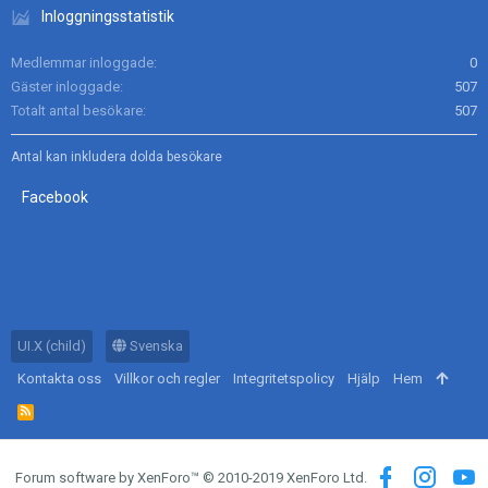
Inloggningsstatistik
Medlemmar inloggade
0
Gäster inloggade
507
Totalt antal besökare
507
Antal kan inkludera dolda besökare
Facebook
UI.X (child)
Svenska
Kontakta oss
Villkor och regler
Integritetspolicy
Hjälp
Hem
R
S
S
Forum software by XenForo™
© 2010-2019 XenForo Ltd.