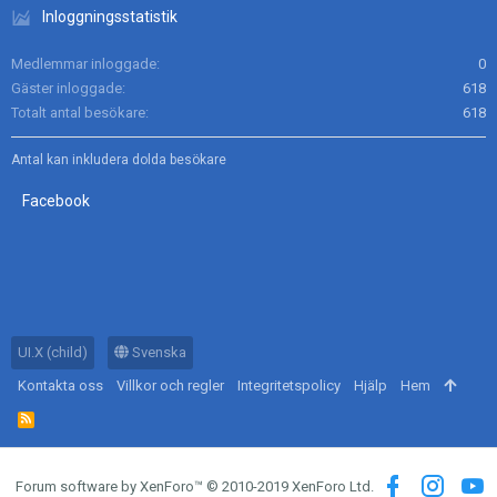
Inloggningsstatistik
Medlemmar inloggade
0
Gäster inloggade
618
Totalt antal besökare
618
Antal kan inkludera dolda besökare
Facebook
UI.X (child)
Svenska
Kontakta oss
Villkor och regler
Integritetspolicy
Hjälp
Hem
R
S
S
Forum software by XenForo™
© 2010-2019 XenForo Ltd.