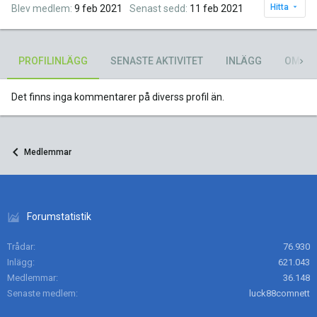
Hitta
Blev medlem
9 feb 2021
Senast sedd
11 feb 2021
PROFILINLÄGG
SENASTE AKTIVITET
INLÄGG
OM
Det finns inga kommentarer på diverss profil än.
Medlemmar
Forumstatistik
Trådar
76.930
Inlägg
621.043
Medlemmar
36.148
Senaste medlem
luck88comnett